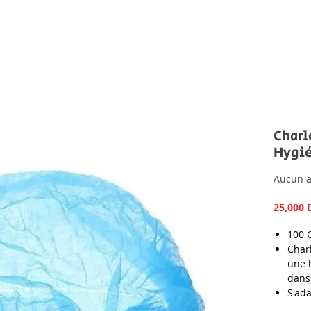
Charl
Hygié
Aucun a
25,000 
100 
Char
une 
dans
S'ada
Conç