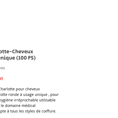
otte-Cheveux
nique (100 PS)
vis
Prix
DT
Charlotte pour cheveux
lotte ronde à usage unique , pour
hygiène irréprochable utilisable
 le domaine médical
pte à tous les styles de coiffure.
ue pour être portée longtemps