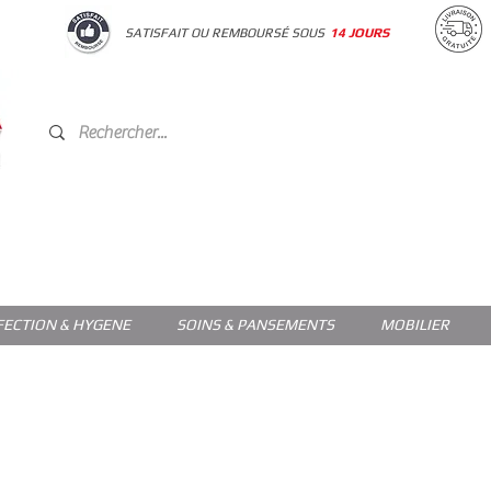
SATISFAIT OU REMBOURSÉ SOUS
14 JOURS
FECTION & HYGENE
SOINS & PANSEMENTS
MOBILIER