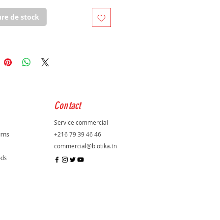
 gêne.
re de stock
Contact
Service commercial
urns
+216 79 39 46 46
commercial@biotika.tn
ods