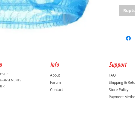
sans
Ruptu
p
Info
Support
OSTIC
About
FAQ
S&PANSEMENTS
Forum
Shipping & Ret
IER
Contact
Store Policy
Payment Meth