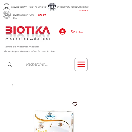
SERVICE CLIENT : +216 79 39 46 46
SATISFAIT OU REMBOURSÉ SOUS
14 JOURS
LIVRAISON GRATUITE
100 DT
DES
Se connecter
Vente de matériel médical
Pour le professionnel et le particulier