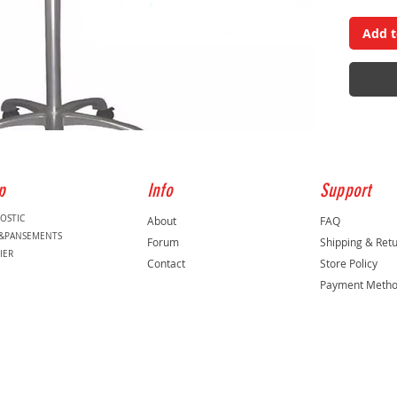
Add t
p
Info
Support
OSTIC
About
FAQ
S&PANSEMENTS
Forum
Shipping & Ret
IER
Contact
Store Policy
Payment Meth