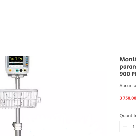
Monit
param
900 P
Aucun a
3 750,0
Quantit