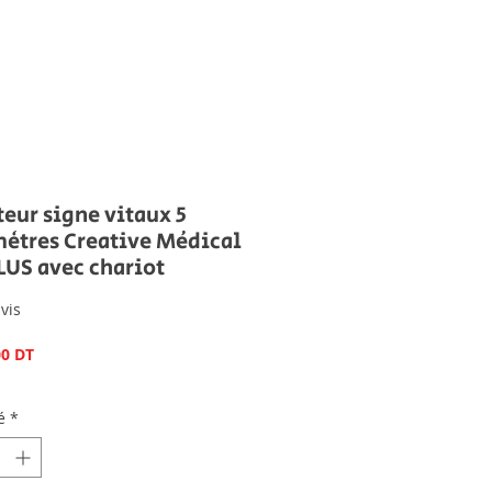
eur signe vitaux 5
ètres Creative Médical
LUS avec chariot
vis
Prix
00 DT
é
*