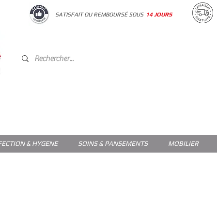
SATISFAIT OU REMBOURSÉ SOUS
14 JOURS
FECTION & HYGENE
SOINS & PANSEMENTS
MOBILIER