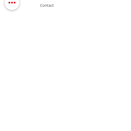
Contact
Support
FAQ
Shipping & Returns
Store Policy
Payment Methods
Contact
Service commercial
+216 79 39 46 46
commercial@biotika.tn