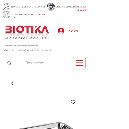
SERVICE CLIENT : +216 79 39 46 46
SATISFAIT OU REMBOURSÉ SOUS
14 JOURS
LIVRAISON GRATUITE
100 DT
DES
Se connecter
Vente de matériel médical
Pour le professionnel et le particulier