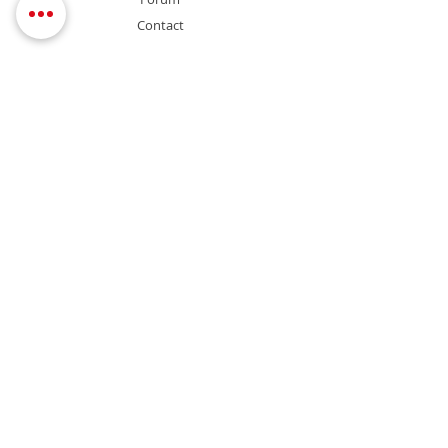
Contact
Support
FAQ
Shipping & Returns
Store Policy
Payment Methods
Contact
Service commercial
+216 79 39 46 46
commercial@biotika.tn