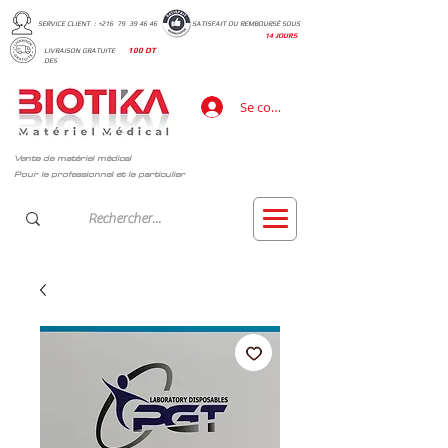
SERVICE CLIENT : +216 79 39 46 46
SATISFAIT OU REMBOURSÉ SOUS
14 JOURS
LIVRAISON GRATUITE
100 DT
DES
Se connecter
Vente de matériel médical
Pour le professionnel et le particulier