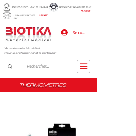
SERVICE CLIENT : +216 79 39 46 46
SATISFAIT OU REMBOURSÉ SOUS
14 JOURS
LIVRAISON GRATUITE
100 DT
DES
Se connecter
Vente de matériel médical
Pour le professionnel et le particulier
THERMOMETRES