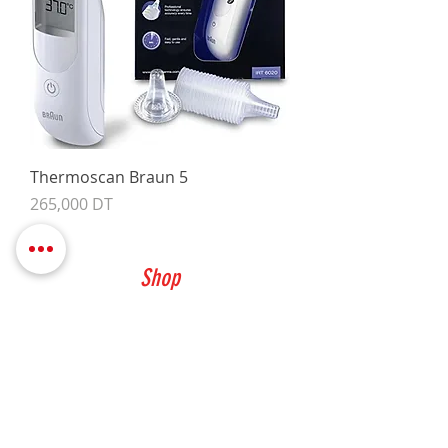
Thermoscan Braun 5
Prix
265,000 DT
Shop
DIAGNOSTIC
SOINS&PANSEMENTS
MOBILIER
Info